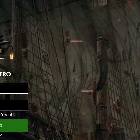
stro
e Privacidad.
o
?