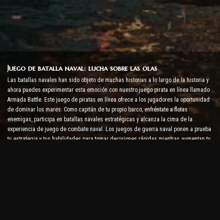
Juego de batalla naval: lucha sobre las olas
Las batallas navales han sido objeto de muchas historias a lo largo de la historia y
ahora puedes experimentar esta emoción con nuestro juego pirata en línea llamado
Armada Battle. Este juego de piratas en línea ofrece a los jugadores la oportunidad
de dominar los mares. Como capitán de tu propio barco, enfréntate a flotas
enemigas, participa en batallas navales estratégicas y alcanza la cima de la
experiencia de juego de combate naval. Los juegos de guerra naval ponen a prueba
tu estrategia y tus habilidades para tomar decisiones rápidas mientras aumentan tu
nivel de adrenalina con combates en tiempo real.
Juego de batalla de barcos: es hora de convertirse en
almirante
En este juego de batalla de barcos, los jugadores comandan sus propios buques de
guerra y se enfrentan a armadas enemigas. Los jugadores pueden mejorar sus
barcos, agregar nuevas armas y armaduras y entrenar a sus tripulaciones. Este
juego de piratas en línea te deja con las responsabilidades de un almirante. Usa la
inteligencia táctica para destruir a tus enemigos y conviértete en el capitán de los