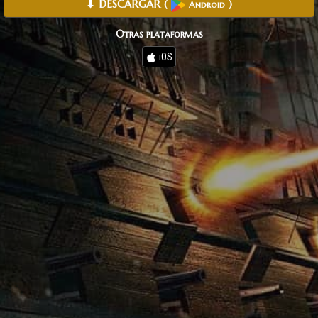
⬇ DESCARGAR
(
)
Android
Otras plataformas
iOS