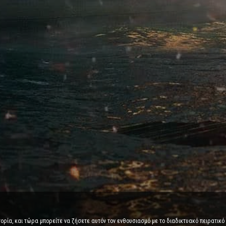
στορία, και τώρα μπορείτε να ζήσετε αυτόν τον ενθουσιασμό με το διαδικτυακό πειρατικό 