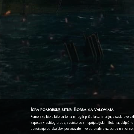
Igra pomorske bitke: Borba na valovima
Pomorske bitke bile su tema mnogih priča kroz istoriju, a sada ovo u
kapetan vlastitog broda, suočite se s neprijateljskim flotama, uključit
donošenja odluka dok povećavate nivo adrenalina uz borbu u stvarno