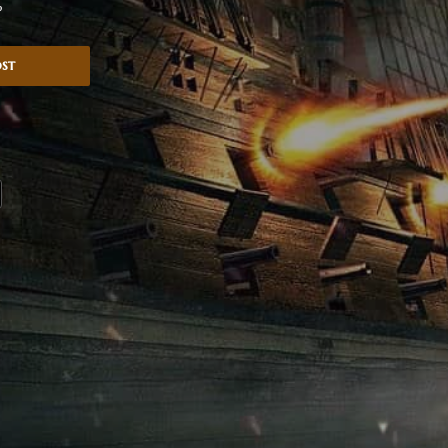
?
ost