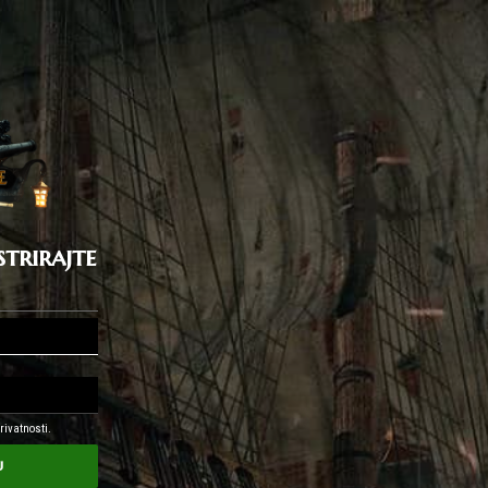
strirajte
rivatnosti.
u