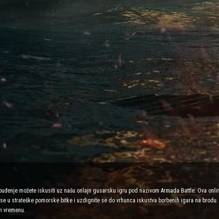
zbuđenje možete iskusiti uz našu onlajn gusarsku igru pod nazivom Armada Battle. Ova onli
e se u strateške pomorske bitke i uzdignite se do vrhunca iskustva borbenih igara na brodu. 
m vremenu.