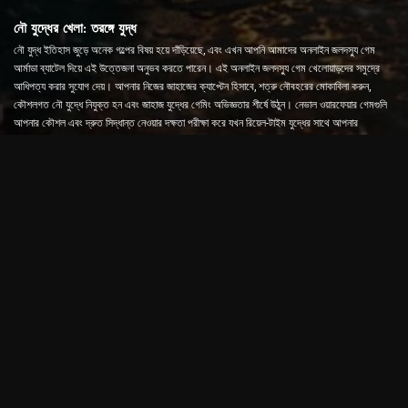
নৌ যুদ্ধের খেলা: তরঙ্গে যুদ্ধ
নৌ যুদ্ধ ইতিহাস জুড়ে অনেক গল্পের বিষয় হয়ে দাঁড়িয়েছে, এবং এখন আপনি আমাদের অনলাইন জলদস্যু গেম
আর্মাডা ব্যাটেল দিয়ে এই উত্তেজনা অনুভব করতে পারেন। এই অনলাইন জলদস্যু গেম খেলোয়াড়দের সমুদ্রে
আধিপত্য করার সুযোগ দেয়। আপনার নিজের জাহাজের ক্যাপ্টেন হিসাবে, শত্রু নৌবহরের মোকাবিলা করুন,
কৌশলগত নৌ যুদ্ধে নিযুক্ত হন এবং জাহাজ যুদ্ধের গেমিং অভিজ্ঞতার শীর্ষে উঠুন। নেভাল ওয়ারফেয়ার গেমগুলি
আপনার কৌশল এবং দ্রুত সিদ্ধান্ত নেওয়ার দক্ষতা পরীক্ষা করে যখন রিয়েল-টাইম যুদ্ধের সাথে আপনার
অ্যাড্রেনালাইন স্তর বৃদ্ধি করে।
শিপ ব্যাটল গেম: অ্যাডমিরাল হওয়ার সময়
এই শিপ ব্যাটল গেমে, খেলোয়াড়রা তাদের নিজস্ব যুদ্ধজাহাজকে কমান্ড করে এবং শত্রুদের আর্মাদের সাথে লড়াই
করে। খেলোয়াড়রা তাদের জাহাজ আপগ্রেড করতে পারে, নতুন অস্ত্র এবং বর্ম যোগ করতে পারে এবং তাদের
ক্রুদের প্রশিক্ষণ দিতে পারে। এই অনলাইন জলদস্যু গেমটি আপনাকে অ্যাডমিরালের দায়িত্ব ছেড়ে দেয়।
আপনার শত্রুদের ধ্বংস করতে এবং সমুদ্রের সবচেয়ে শক্তিশালী অধিনায়ক হয়ে কৌশলগত বুদ্ধিমত্তা ব্যবহার
করুন।
অনলাইন জলদস্যু গেম: অ্যাডভেঞ্চারের জন্য পাল সেট করুন
অনলাইন জলদস্যু গেমে সফল হওয়ার জন্য, শুধুমাত্র যুদ্ধের কৌশলই নয়, অনুসন্ধান এবং কূটনীতির দক্ষতাও
প্রয়োজন। আর্মাডা যুদ্ধে, জলদস্যুরা গুপ্তধনের সন্ধানে যেতে পারে, হারিয়ে যাওয়া দ্বীপগুলি আবিষ্কার করতে
পারে এবং অন্যান্য জলদস্যুদের সাথে জোট গঠন করতে পারে। এই বৈচিত্র্য একটি বিস্তৃত গেমিং অভিজ্ঞতা প্রদান
করে যা সব ধরনের খেলোয়াড়দের কাছে আবেদন করে।
অনলাইন পাইরেট গেম এবং অ্যাডভান্সড গ্রাফিক্স
আর্মাডা ব্যাটেল অনলাইন জলদস্যু গেমটি তার নজরকাড়া গ্রাফিক্স এবং মসৃণ গেম মেকানিক্সের মাধ্যমে মনোযোগ