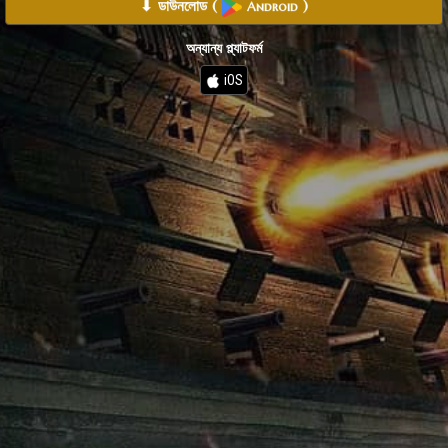
⬇ ডাউনলোড
(
)
Android
অন্যান্য প্ল্যাটফর্ম
iOS