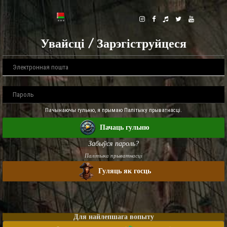
Увайсці / Зарэгіструйцеся
Пачынаючы гульню, я прымаю Палітыку прыватнасці.
Пачаць гульню
Забыўся пароль?
Палітыка прыватнасці
Гуляць як госць
Для найлепшага вопыту