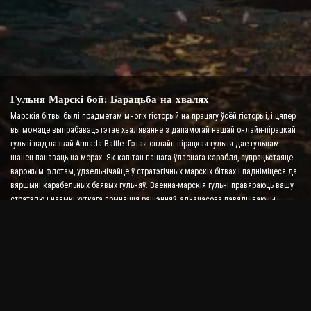
Гульня Марскі бой: Барацьба на хвалях
Марскія бітвы былі прадметам многіх гісторый на працягу ўсёй гісторыі, і цяпер
вы можаце выпрабаваць гэтае хваляванне з дапамогай нашай онлайн-пірацкай
гульні пад назвай Armada Battle. Гэтая онлайн-пірацкая гульня дае гульцам
шанец панаваць на морах. Як капітан вашага ўласнага карабля, супрацьстаяце
варожым флотам, удзельнічайце ў стратэгічных марскіх бітвах і падніміцеся да
вяршыні карабельных баявых гульняў. Ваенна-марскія гульні правяраюць вашу
стратэгію і навыкі хуткага прыняцця рашэнняў, адначасова павялічваючы
ўзровень адрэналіну з дапамогай бою ў рэальным часе.
Гульня Ship Battle: Час стаць адміралам
У гэтай гульні Ship Battle Game гульцы камандуюць сваімі баявымі караблямі і
змагаюцца з варожымі армадамі. Гульцы могуць мадэрнізаваць свае караблі,
дадаваць новую зброю і даспехі, а таксама трэніраваць экіпажы. У гэтай
пірацкай анлайн-гульні на вас ляжаць абавязкі адмірала. Выкарыстоўвайце
тактычны інтэлект, каб знішчыць сваіх ворагаў і стаць самым магутным