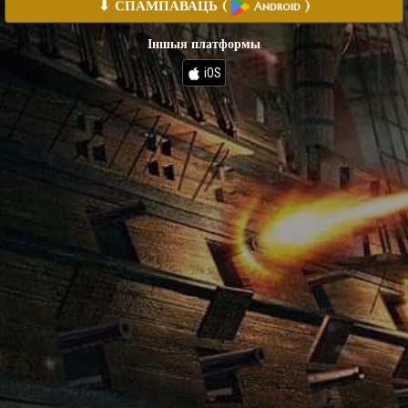
⬇ СПАМПАВАЦЬ
(
)
Android
Іншыя платформы
iOS