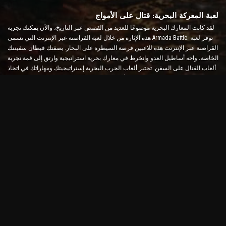
لعبة المعركة البحرية: قتال على الأمواج
لقد كانت المعارك البحرية موضوعًا للعديد من القصص عبر التاريخ، والآن يمكنك تجربة
هذه الإثارة من خلال لعبة القراصنة عبر الإنترنت التي تسمى Armada Battle. توفر لعبة
القراصنة عبر الإنترنت هذه للاعبين فرصة السيطرة على البحار. بصفتك قبطان سفينتك
الخاصة، واجه أساطيل العدو وانخرط في معارك بحرية استراتيجية وارتق إلى قمة تجربة
ألعاب القتال على السفن. تختبر ألعاب الحرب البحرية إستراتيجيتك ومهاراتك في اتخاذ
القرار السريع مع زيادة مستوى الأدرينالين لديك من خلال القتال في الوقت الفعلي.
لعبة معركة السفينة: حان الوقت لتصبح أميرالًا
في لعبة Ship Battle هذه، يقوم اللاعبون بقيادة سفنهم الحربية الخاصة والتغلب على
أساطيل العدو. يمكن للاعبين ترقية سفنهم وإضافة أسلحة ودروع جديدة وتدريب
أطقمهم. تتركك لعبة القراصنة عبر الإنترنت هذه مع مسؤوليات الأدميرال. استخدم
الذكاء التكتيكي لتدمير أعدائك وتصبح أقوى قبطان للبحار.
لعبة القراصنة على الإنترنت: أبحر للمغامرة
لتحقيق النجاح في ألعاب القراصنة عبر الإنترنت، لا يتطلب الأمر استراتيجيات قتالية
فحسب، بل يتطلب أيضًا مهارات الاستكشاف والدبلوماسية. في Armada Battle، يمكن
للقراصنة البحث عن الكنز، واكتشاف الجزر المفقودة، وتشكيل تحالفات مع قراصنة
آخرين. يوفر هذا التنوع تجربة لعب واسعة تناسب جميع أنواع اللاعبين.
لعبة القراصنة على الإنترنت والرسومات المتقدمة
تجذب لعبة القراصنة Armada Battle عبر الإنترنت الانتباه برسوماتها الجذابة وآليات
اللعبة السلسة. يقدم هذا الجيل الجديد من ألعاب الحرب البحرية تجربة قتالية بحرية