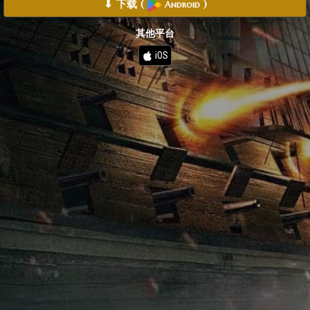
⬇ 下载
(
)
Android
其他平台
iOS