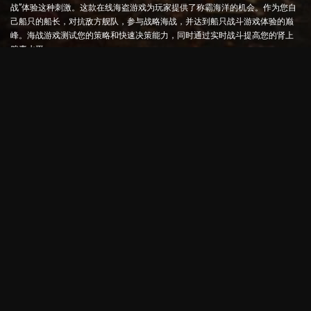
战”体验这种刺激。这款在线海盗游戏为玩家提供了称霸海洋的机会。作为您自
己船只的船长，对抗敌方舰队，参与战略海战，并达到船只战斗游戏体验的巅
峰。海战游戏测试您的策略和快速决策能力，同时通过实时战斗提高您的肾上
腺素水平。
舰船战斗游戏：成为海军上将的时候到了
在这款战舰游戏中，玩家可以指挥自己的战舰，与敌方舰队展开对决。玩家可
以升级战舰，添加新武器和装甲，并训练船员。这款在线海盗游戏让您承担海
军上将的职责。利用战术情报消灭敌人，成为海上最强大的船长。
在线海盗游戏：启航冒险
要想在在线海盗游戏中取得成功，不仅需要战斗策略，还需要探索和外交技
能。在 Armada Battle 中，海盗可以寻宝、发现失落的岛屿并与其他海盗结盟。
这种多样性提供了广泛的游戏体验，吸引了所有类型的玩家。
在线海盗游戏和高级图形
海盗在线游戏《舰队之战》以其引人注目的画面和流畅的游戏机制吸引了人们
的注意。这款新一代海战游戏在每一个细节上都提供了逼真的海战体验。海浪
的声音、炮声和碰撞瞬间的真实感让玩家更加投入这场独特的海上冒险。海盗
在线游戏《舰队之战》为海战游戏和舰船战争游戏带来了新的气息。戴上你的
船长帽，设置你的指南针，加入这场伟大的海上冒险。现在是宣布你对海洋主
权的时候了！
舰队
海战游戏
船舶游戏
海盗游戏
SSB Technology LLC