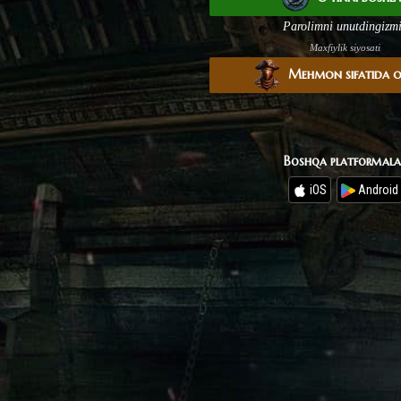
Parolimni unutdingizm
Maxfiylik siyosati
Mehmon sifatida 
Boshqa platformala
iOS
Android