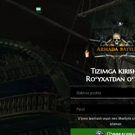
Tizimga kiris
Roʻyxatdan oʻ
O'yinni boshlash orqali men Maxfiylik si
qilaman.
O'yinni boshl