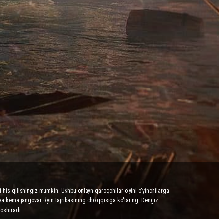
 his qilishingiz mumkin. Ushbu onlayn qaroqchilar o'yini o'yinchilarga
va kema jangovar o'yin tajribasining cho'qqisiga ko'taring. Dengiz
 oshiradi.