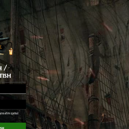
h /
tish
yosatini qabul
ash