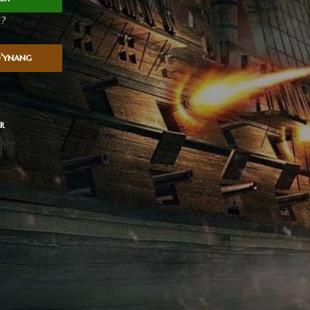
i?
o'ynang
r