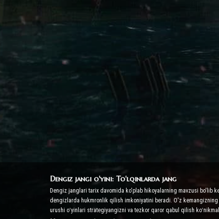
Dengiz jangi o'yini: To'lqinlarda jang
Dengiz janglari tarix davomida ko'plab hikoyalarning mavzusi bo'lib k
dengizlarda hukmronlik qilish imkoniyatini beradi. O'z kemangizning k
urushi oʻyinlari strategiyangizni va tezkor qaror qabul qilish koʻnikma