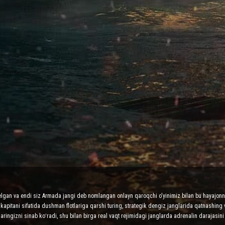
elgan va endi siz Armada jangi deb nomlangan onlayn qaroqchi o'yinimiz bilan bu hayajonni
apitani sifatida dushman flotlariga qarshi turing, strategik dengiz janglarida qatnashing 
laringizni sinab koʻradi, shu bilan birga real vaqt rejimidagi janglarda adrenalin darajasini