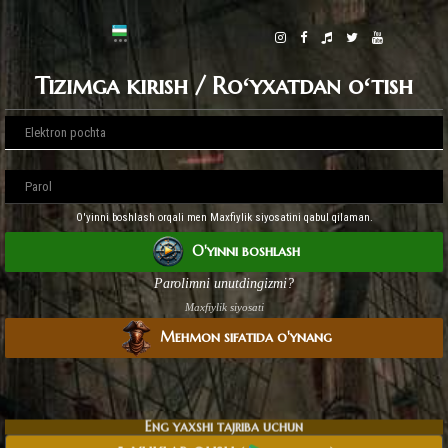
Tizimga kirish / Roʻyxatdan oʻtish
O'yinni boshlash orqali men Maxfiylik siyosatini qabul qilaman.
O'yinni boshlash
Parolimni unutdingizmi?
Maxfiylik siyosati
Mehmon sifatida o'ynang
Eng yaxshi tajriba uchun