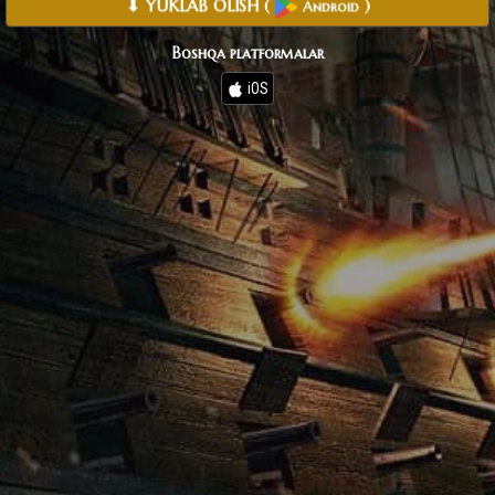
⬇ YUKLAB OLISH
(
)
Android
Boshqa platformalar
iOS