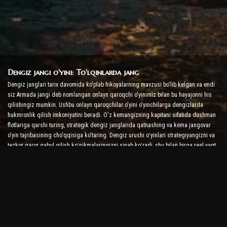
Dengiz jangi o'yini: To'lqinlarda jang
Dengiz janglari tarix davomida ko'plab hikoyalarning mavzusi bo'lib kelgan va endi
siz Armada jangi deb nomlangan onlayn qaroqchi o'yinimiz bilan bu hayajonni his
qilishingiz mumkin. Ushbu onlayn qaroqchilar o'yini o'yinchilarga dengizlarda
hukmronlik qilish imkoniyatini beradi. O'z kemangizning kapitani sifatida dushman
flotlariga qarshi turing, strategik dengiz janglarida qatnashing va kema jangovar
o'yin tajribasining cho'qqisiga ko'taring. Dengiz urushi oʻyinlari strategiyangizni va
tezkor qaror qabul qilish koʻnikmalaringizni sinab koʻradi, shu bilan birga real vaqt
rejimidagi janglarda adrenalin darajasini oshiradi.
Kema jangi o'yini: Admiral bo'lish vaqti
Ushbu 'Kema jangi' o'yinida o'yinchilar o'zlarining harbiy kemalariga buyruq
berishadi va dushman armadalarini olishadi. O'yinchilar kemalarini yangilashlari,
yangi qurol va zirhlarni qo'shishlari va ekipajlarini o'qitishlari mumkin. Ushbu onlayn
qaroqchilar o'yini sizni admiralning mas'uliyati bilan qoldiradi. Dushmanlaringizni
yo'q qilish va dengizlarning eng kuchli kapitaniga aylanish uchun taktik