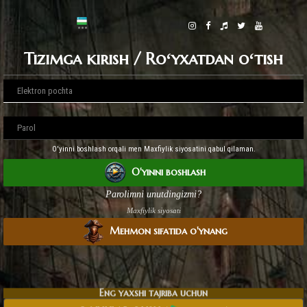
Tizimga kirish / Roʻyxatdan oʻtish
O'yinni boshlash orqali men Maxfiylik siyosatini qabul qilaman.
O'yinni boshlash
Parolimni unutdingizmi?
Maxfiylik siyosati
Mehmon sifatida o'ynang
Eng yaxshi tajriba uchun