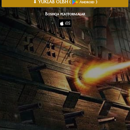
⬇ YUKLAB OLISH
(
)
Android
Boshqa platformalar
iOS