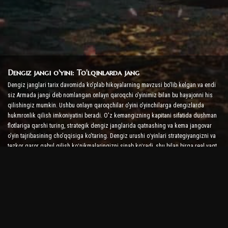
Dengiz jangi o'yini: To'lqinlarda jang
Dengiz janglari tarix davomida ko'plab hikoyalarning mavzusi bo'lib kelgan va endi
siz Armada jangi deb nomlangan onlayn qaroqchi o'yinimiz bilan bu hayajonni his
qilishingiz mumkin. Ushbu onlayn qaroqchilar o'yini o'yinchilarga dengizlarda
hukmronlik qilish imkoniyatini beradi. O'z kemangizning kapitani sifatida dushman
flotlariga qarshi turing, strategik dengiz janglarida qatnashing va kema jangovar
o'yin tajribasining cho'qqisiga ko'taring. Dengiz urushi oʻyinlari strategiyangizni va
tezkor qaror qabul qilish koʻnikmalaringizni sinab koʻradi, shu bilan birga real vaqt
rejimidagi janglarda adrenalin darajasini oshiradi.
Kema jangi o'yini: Admiral bo'lish vaqti
Ushbu 'Kema jangi' o'yinida o'yinchilar o'zlarining harbiy kemalariga buyruq
berishadi va dushman armadalarini olishadi. O'yinchilar kemalarini yangilashlari,
yangi qurol va zirhlarni qo'shishlari va ekipajlarini o'qitishlari mumkin. Ushbu onlayn
qaroqchilar o'yini sizni admiralning mas'uliyati bilan qoldiradi. Dushmanlaringizni
yo'q qilish va dengizlarning eng kuchli kapitaniga aylanish uchun taktik