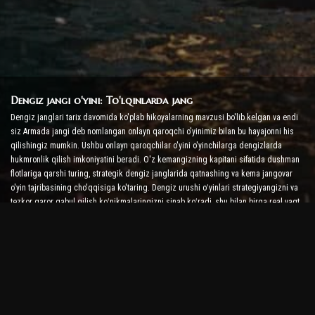
Dengiz jangi o'yini: To'lqinlarda jang
Dengiz janglari tarix davomida ko'plab hikoyalarning mavzusi bo'lib kelgan va endi
siz Armada jangi deb nomlangan onlayn qaroqchi o'yinimiz bilan bu hayajonni his
qilishingiz mumkin. Ushbu onlayn qaroqchilar o'yini o'yinchilarga dengizlarda
hukmronlik qilish imkoniyatini beradi. O'z kemangizning kapitani sifatida dushman
flotlariga qarshi turing, strategik dengiz janglarida qatnashing va kema jangovar
o'yin tajribasining cho'qqisiga ko'taring. Dengiz urushi oʻyinlari strategiyangizni va
tezkor qaror qabul qilish koʻnikmalaringizni sinab koʻradi, shu bilan birga real vaqt
rejimidagi janglarda adrenalin darajasini oshiradi.
Kema jangi o'yini: Admiral bo'lish vaqti
Ushbu 'Kema jangi' o'yinida o'yinchilar o'zlarining harbiy kemalariga buyruq
berishadi va dushman armadalarini olishadi. O'yinchilar kemalarini yangilashlari,
yangi qurol va zirhlarni qo'shishlari va ekipajlarini o'qitishlari mumkin. Ushbu onlayn
qaroqchilar o'yini sizni admiralning mas'uliyati bilan qoldiradi. Dushmanlaringizni
yo'q qilish va dengizlarning eng kuchli kapitaniga aylanish uchun taktik