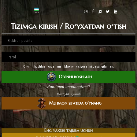
Tizimga kirish / Roʻyxatdan oʻtish
O'yinni boshlash orqali men Maxfiylik siyosatini qabul qilaman.
O'yinni boshlash
Parolimni unutdingizmi?
Maxfiylik siyosati
Mehmon sifatida o'ynang
Eng yaxshi tajriba uchun