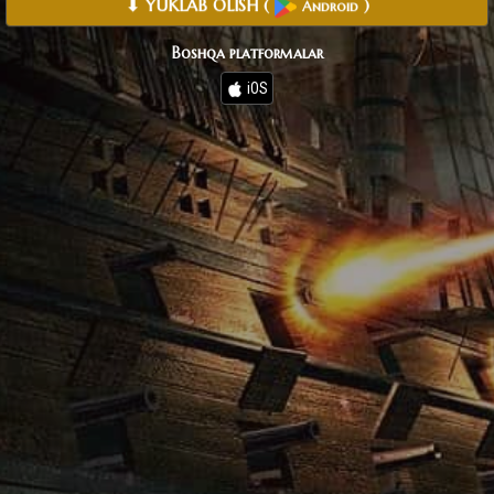
⬇ YUKLAB OLISH
(
)
Android
Boshqa platformalar
iOS