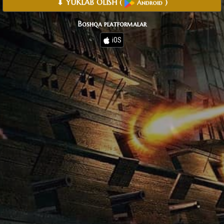
⬇ YUKLAB OLISH
(
)
Android
Boshqa platformalar
iOS