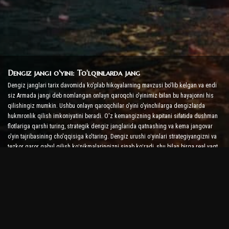
Dengiz jangi o'yini: To'lqinlarda jang
Dengiz janglari tarix davomida ko'plab hikoyalarning mavzusi bo'lib kelgan va endi
siz Armada jangi deb nomlangan onlayn qaroqchi o'yinimiz bilan bu hayajonni his
qilishingiz mumkin. Ushbu onlayn qaroqchilar o'yini o'yinchilarga dengizlarda
hukmronlik qilish imkoniyatini beradi. O'z kemangizning kapitani sifatida dushman
flotlariga qarshi turing, strategik dengiz janglarida qatnashing va kema jangovar
o'yin tajribasining cho'qqisiga ko'taring. Dengiz urushi oʻyinlari strategiyangizni va
tezkor qaror qabul qilish koʻnikmalaringizni sinab koʻradi, shu bilan birga real vaqt
rejimidagi janglarda adrenalin darajasini oshiradi.
Kema jangi o'yini: Admiral bo'lish vaqti
Ushbu 'Kema jangi' o'yinida o'yinchilar o'zlarining harbiy kemalariga buyruq
berishadi va dushman armadalarini olishadi. O'yinchilar kemalarini yangilashlari,
yangi qurol va zirhlarni qo'shishlari va ekipajlarini o'qitishlari mumkin. Ushbu onlayn
qaroqchilar o'yini sizni admiralning mas'uliyati bilan qoldiradi. Dushmanlaringizni
yo'q qilish va dengizlarning eng kuchli kapitaniga aylanish uchun taktik