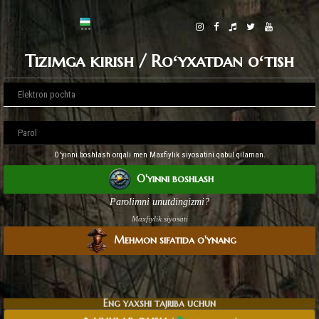
Tizimga kirish / Roʻyxatdan oʻtish
O'yinni boshlash orqali men Maxfiylik siyosatini qabul qilaman.
O'yinni boshlash
Parolimni unutdingizmi?
Maxfiylik siyosati
Mehmon sifatida o'ynang
Eng yaxshi tajriba uchun