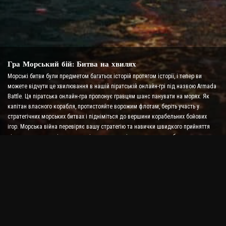
Гра Морський бій: Битва на хвилях
Морські битви були предметом багатьох історій протягом історії, і тепер ви
можете відчути це хвилювання в нашій піратській онлайн-грі під назвою Armada
Battle. Ця піратська онлайн-гра пропонує гравцям шанс панувати на морях. Як
капітан власного корабля, протистояйте ворожим флотам, беріть участь у
стратегічних морських битвах і підніміться до вершини корабельних бойових
ігор. Морська війна перевіряє вашу стратегію та навички швидкого прийняття
рішень, водночас підвищуючи рівень адреналіну за допомогою бою в реальному
часі.
Гра Ship Battle: Time to Become an Admiral
У цій грі Ship Battle гравці керують власними військовими кораблями та
виступають проти ворожих армад. Гравці можуть покращувати свої кораблі,
додавати нову зброю та броню, а також тренувати свої екіпажі. У цій онлайн-грі
про піратів на вас покладаються обов’язки адмірала. Використовуйте тактичний
інтелект, щоб знищити своїх ворогів і стати наймогутнішим капітаном морів.
Піратська онлайн-гра: Відправляйся до пригод