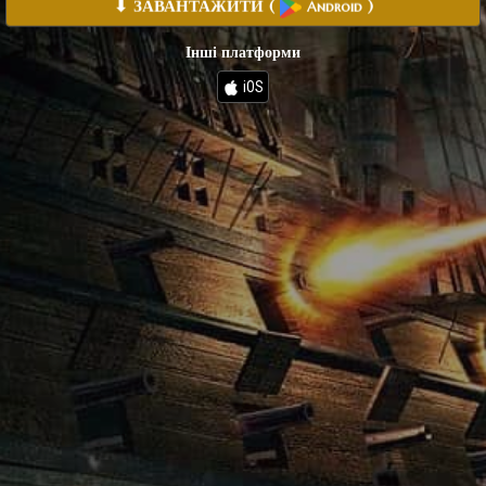
⬇ ЗАВАНТАЖИТИ
(
)
Android
Інші платформи
iOS