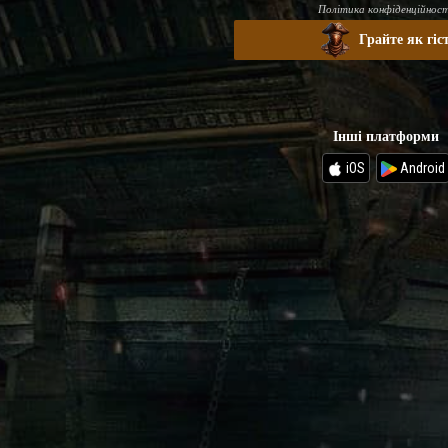
Політика конфіденційност
Грайте як гіс
Інші платформи
iOS
Android