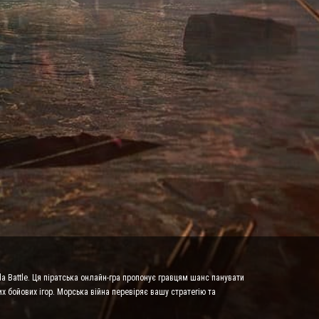
da Battle. Ця піратська онлайн-гра пропонує гравцям шанс панувати
х бойових ігор. Морська війна перевіряє вашу стратегію та