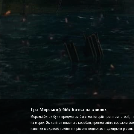
Гра Морський бій: Битва на хвилях
Морські битви були предметом багатьох історій протягом історії, і
на морях. Як капітан власного корабля, протистояйте ворожим флот
навички швидкого прийняття рішень, водночас підвищуючи рівень 