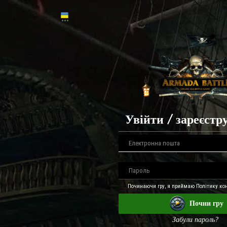
Увійти / зареєстр
Починаючи гру, я приймаю Політику кон
Почни гру
Забули пароль?