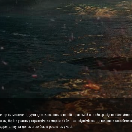
 тепер ви можете відчути це хвилювання в нашій піратській онлайн-грі під назвою Arma
ам, беріть участь у стратегічних морських битвах і підніміться до вершини корабельни
адреналіну за допомогою бою в реальному часі.