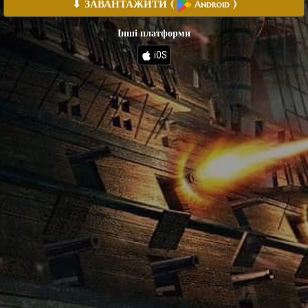
⬇ ЗАВАНТАЖИТИ
(
)
Android
Інші платформи
iOS