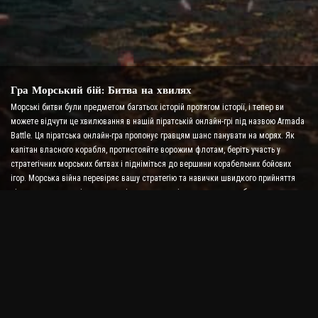
Гра Морський бій: Битва на хвилях
Морські битви були предметом багатьох історій протягом історії, і тепер ви
можете відчути це хвилювання в нашій піратській онлайн-грі під назвою Armada
Battle. Ця піратська онлайн-гра пропонує гравцям шанс панувати на морях. Як
капітан власного корабля, протистояйте ворожим флотам, беріть участь у
стратегічних морських битвах і підніміться до вершини корабельних бойових
ігор. Морська війна перевіряє вашу стратегію та навички швидкого прийняття
рішень, водночас підвищуючи рівень адреналіну за допомогою бою в реальному
часі.
Гра Ship Battle: Time to Become an Admiral
У цій грі Ship Battle гравці керують власними військовими кораблями та
виступають проти ворожих армад. Гравці можуть покращувати свої кораблі,
додавати нову зброю та броню, а також тренувати свої екіпажі. У цій онлайн-грі
про піратів на вас покладаються обов’язки адмірала. Використовуйте тактичний
інтелект, щоб знищити своїх ворогів і стати наймогутнішим капітаном морів.
Піратська онлайн-гра: Відправляйся до пригод