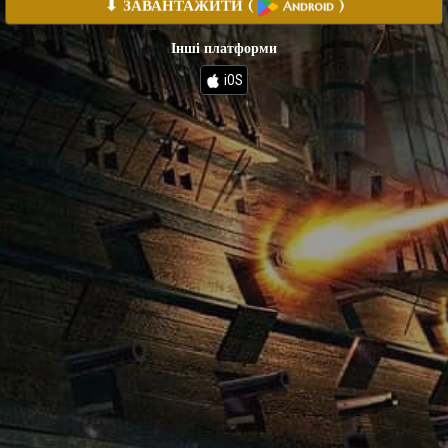
⬇ ЗАВАНТАЖИТИ
(
)
Android
Інші платформи
iOS