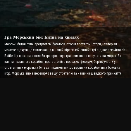
Гра Морський бій: Битва на хвилях
Морські битви були предметом багатьох історій протягом історії, і тепер ви
можете відчути це хвилювання в нашій піратській онлайн-грі під назвою Armada
Battle. Ця піратська онлайн-гра пропонує гравцям шанс панувати на морях. Як
капітан власного корабля, протистояйте ворожим флотам, беріть участь у
стратегічних морських битвах і підніміться до вершини корабельних бойових
ігор. Морська війна перевіряє вашу стратегію та навички швидкого прийняття
рішень, водночас підвищуючи рівень адреналіну за допомогою бою в реальному
часі.
Гра Ship Battle: Time to Become an Admiral
У цій грі Ship Battle гравці керують власними військовими кораблями та
виступають проти ворожих армад. Гравці можуть покращувати свої кораблі,
додавати нову зброю та броню, а також тренувати свої екіпажі. У цій онлайн-грі
про піратів на вас покладаються обов’язки адмірала. Використовуйте тактичний
інтелект, щоб знищити своїх ворогів і стати наймогутнішим капітаном морів.
Піратська онлайн-гра: Відправляйся до пригод