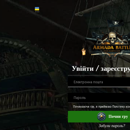
Увійти / зареєстр
Починаючи гру, я приймаю Політику кон
Почни гру
Забули пароль?