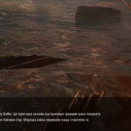
da Battle. Ця піратська онлайн-гра пропонує гравцям шанс панувати
х бойових ігор. Морська війна перевіряє вашу стратегію та