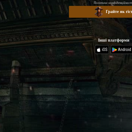
Політика конфіденційност
Грайте як гіс
Інші платформи
iOS
Android