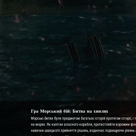
Гра Морський бій: Битва на хвилях
Морські битви були предметом багатьох історій протягом історії, і
на морях. Як капітан власного корабля, протистояйте ворожим флот
навички швидкого прийняття рішень, водночас підвищуючи рівень 