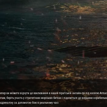
 тепер ви можете відчути це хвилювання в нашій піратській онлайн-грі під назвою Arma
ам, беріть участь у стратегічних морських битвах і підніміться до вершини корабельни
адреналіну за допомогою бою в реальному часі.