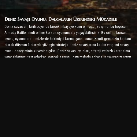
Deniz Savaşı Oyunu: Dalgaların Üzerindeki Mücadele
Deniz savaşları, tarih boyunca birçok hikayeye konu olmuştur, ve şimdi bu heyecanı
Armada Battle isimli online korsan oyunumuzla yaşayabilirsiniz. Bu online korsan
oyunu, oyunculara denizlerde hakimiyet kurma şansı sunar. Kendi geminizin kaptanı
olarak düşman filolarıyla yüzleşin, stratejik deniz savaşlarına katılın ve gemi savaşı
oyunu deneyiminin zirvesine çıkın. Deniz savaşı oyunları, strateji ve hızlı karar alma
yeteneklerinizi test ederken, gerçek zamanlı çatışmalarla adrenalin seviyenizi artırır.
Gemi Savaşı Oyunu: Amiral Olma Zamanı
Bu Gemi Savaşı Oyununda, oyuncular kendi savaş gemilerini yönetir ve düşman
armadalarına karşı koyar. Oyuncular, gemilerini yükseltebilir, yeni silahlar ve zırhlar
ekleyebilir ve mürettebatlarını eğitebilir. Bu online korsan oyunu, sizi bir amiralin
sorumluluklarıyla baş başa bırakır. Düşmanlarınızı yok etmek için taktiksel zeka
kullanın ve denizlerin en güçlü kaptanı olma yolunda ilerleyin.
Online Korsan Oyunu: Maceraya Yelken Açın
Online korsan oyunlarında başarılı olmak için sadece savaş stratejileri değil, aynı
zamanda keşif ve diplomasi becerileri de gereklidir. Armada Battle'da korsanlar,
hazine avlarına çıkabilir, kayıp adaları keşfedebilir ve diğer korsanlarla ittifaklar
kurabilir. Bu çeşitlilik, her türlü oyuncuya hitap eden geniş bir oyun deneyimi sağlar.
Online Korsan Oyunu ve Gelişmiş Grafikler