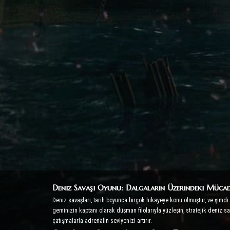
Deniz Savaşı Oyunu: Dalgaların Üzerindeki Mücad
Deniz savaşları, tarih boyunca birçok hikayeye konu olmuştur, ve şimd
geminizin kaptanı olarak düşman filolarıyla yüzleşin, stratejik deniz sa
çatışmalarla adrenalin seviyenizi artırır.