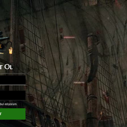
ıt Ol
abul ediyorum.
t