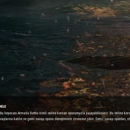
ele
i bu heyecanı Armada Battle isimli online korsan oyunumuzla yaşayabilirsiniz. Bu online ko
vaşlarına katılın ve gemi savaşı oyunu deneyiminin zirvesine çıkın. Deniz savaşı oyunları, st