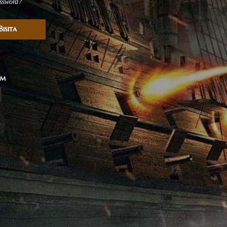
ssword?
isita
rm