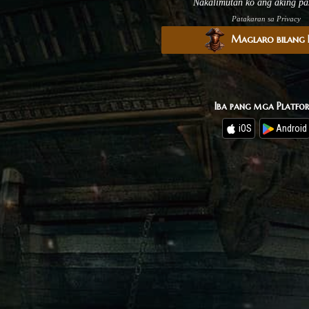
Nakalimutan ko ang aking pa
Patakaran sa Privacy
Maglaro bilang B
Iba pang mga Platfo
iOS
Android