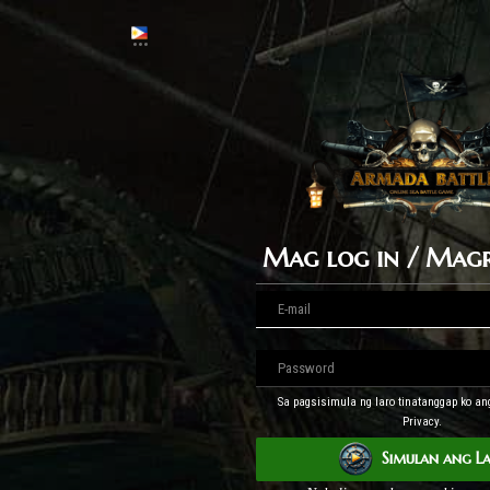
Mag log in / Magr
Sa pagsisimula ng laro tinatanggap ko a
Privacy.
Simulan ang L