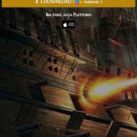
⬇ I-DOWNLOAD
(
)
Android
Iba pang mga Platform
iOS