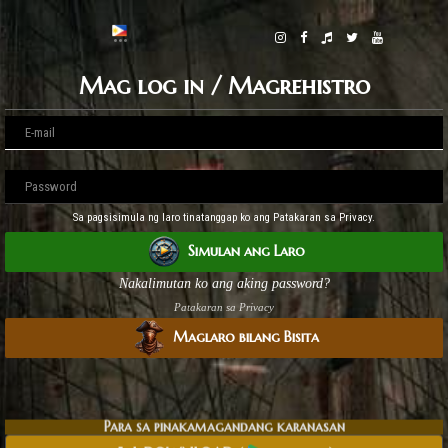
Mag log in / Magrehistro
Sa pagsisimula ng laro tinatanggap ko ang Patakaran sa Privacy.
Simulan ang Laro
Nakalimutan ko ang aking password?
Patakaran sa Privacy
Maglaro bilang Bisita
Para sa pinakamagandang karanasan