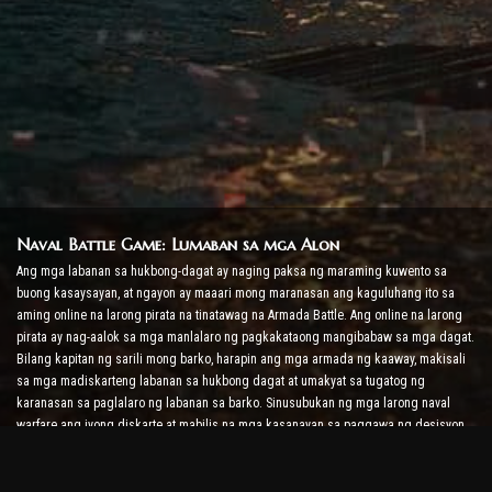
Naval Battle Game: Lumaban sa mga Alon
Ang mga labanan sa hukbong-dagat ay naging paksa ng maraming kuwento sa
buong kasaysayan, at ngayon ay maaari mong maranasan ang kaguluhang ito sa
aming online na larong pirata na tinatawag na Armada Battle. Ang online na larong
pirata ay nag-aalok sa mga manlalaro ng pagkakataong mangibabaw sa mga dagat.
Bilang kapitan ng sarili mong barko, harapin ang mga armada ng kaaway, makisali
sa mga madiskarteng labanan sa hukbong dagat at umakyat sa tugatog ng
karanasan sa paglalaro ng labanan sa barko. Sinusubukan ng mga larong naval
warfare ang iyong diskarte at mabilis na mga kasanayan sa paggawa ng desisyon
habang pinapataas ang antas ng iyong adrenaline sa real-time na labanan.
Ship Battle Game: Oras para Maging Admiral