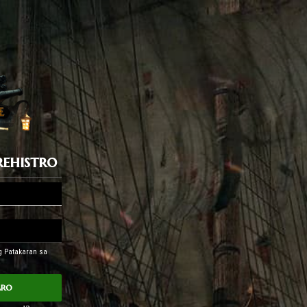
ehistro
ng Patakaran sa
aro