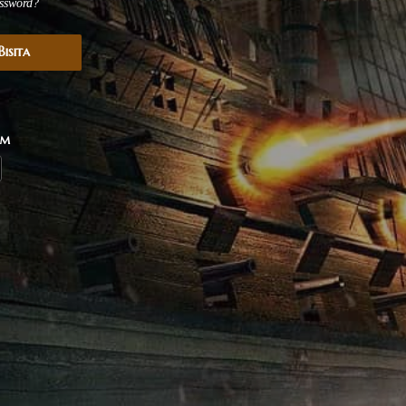
ssword?
isita
rm