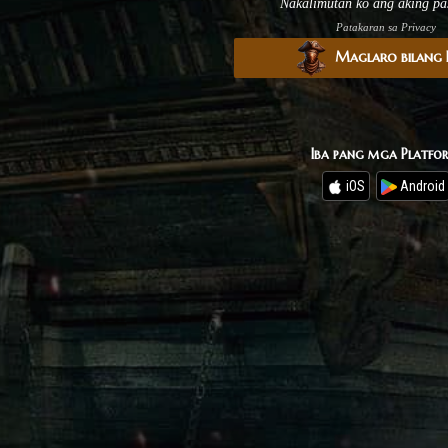
Nakalimutan ko ang aking pa
Patakaran sa Privacy
Maglaro bilang B
Iba pang mga Platfo
iOS
Android