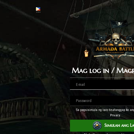
Mag log in / Magr
Sa pagsisimula ng laro tinatanggap ko a
Privacy.
Simulan ang L