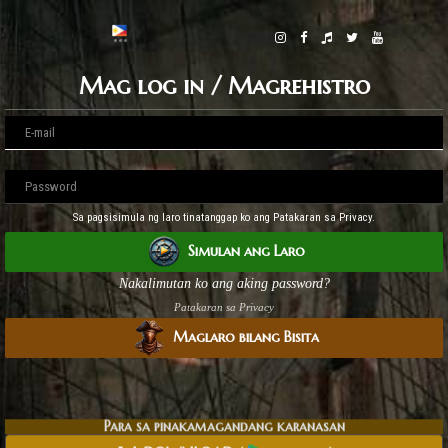
Mag log in / Magrehistro
Sa pagsisimula ng laro tinatanggap ko ang Patakaran sa Privacy.
Simulan ang Laro
Nakalimutan ko ang aking password?
Patakaran sa Privacy
Maglaro bilang Bisita
Para sa pinakamagandang karanasan