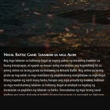
Naval Battle Game: Lumaban sa mga Alon
Ang mga labanan sa hukbong-dagat ay naging paksa ng maraming kuwento sa
buong kasaysayan, at ngayon ay maaari mong maranasan ang kaguluhang ito sa
aming online na larong pirata na tinatawag na Armada Battle. Ang online na larong
pirata ay nag-aalok sa mga manlalaro ng pagkakataong mangibabaw sa mga dagat.
Bilang kapitan ng sarili mong barko, harapin ang mga armada ng kaaway, makisali
sa mga madiskarteng labanan sa hukbong dagat at umakyat sa tugatog ng
karanasan sa paglalaro ng labanan sa barko. Sinusubukan ng mga larong naval
warfare ang iyong diskarte at mabilis na mga kasanayan sa paggawa ng desisyon
habang pinapataas ang antas ng iyong adrenaline sa real-time na labanan.
Ship Battle Game: Oras para Maging Admiral