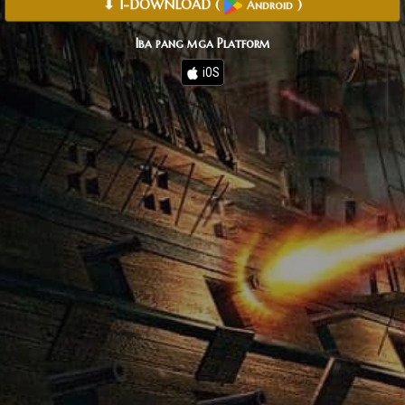
⬇ I-DOWNLOAD
(
)
Android
Iba pang mga Platform
iOS