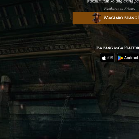
Nakalimutan ko ang aking pa
Patakaran sa Privacy
Maglaro bilang B
Iba pang mga Platfo
iOS
Android