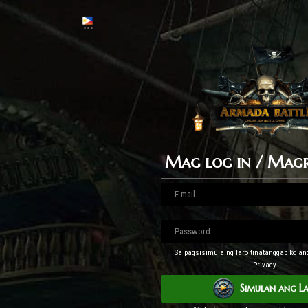
Mag log in / Magr
Sa pagsisimula ng laro tinatanggap ko a
Privacy.
Simulan ang L