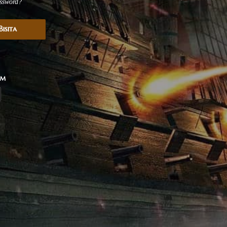
ssword?
isita
rm