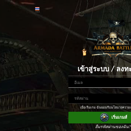
เข้าสู่ระบบ / ลงท
เมื่อเริ่มเกม ฉันยอมรับนโยบายความเ
เริ่มเกมส์
ลืมรหัสผ่านของฉัน?