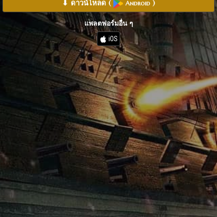
⬇ ดาวน์โหลด
(
)
Android
แพลตฟอร์มอื่น ๆ
iOS