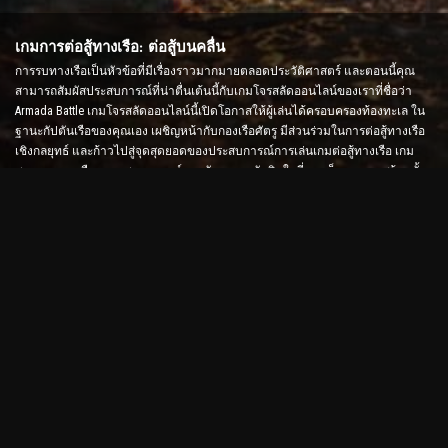
เกมการต่อสู้ทางเรือ: ต่อสู้บนคลื่น
การรบทางเรือเป็นหัวข้อที่มีเรื่องราวมากมายตลอดประวัติศาสตร์ และตอนนี้คุณ
สามารถสัมผัสประสบการณ์ที่น่าตื่นเต้นนี้กับเกมโจรสลัดออนไลน์ของเราที่ชื่อว่า
Armada Battle เกมโจรสลัดออนไลน์นี้เปิดโอกาสให้ผู้เล่นได้ครอบครองท้องทะเล ใน
ฐานะกัปตันเรือของคุณเอง เผชิญหน้ากับกองเรือศัตรู มีส่วนร่วมในการต่อสู้ทางเรือ
เชิงกลยุทธ์ และก้าวไปสู่จุดสุดยอดของประสบการณ์การเล่นเกมต่อสู้ทางเรือ เกม
สงครามทางเรือจะทดสอบกลยุทธ์และทักษะการตัดสินใจที่รวดเร็วของคุณพร้อมทั้ง
เพิ่มระดับอะดรีนาลีนของคุณด้วยการต่อสู้แบบเรียลไทม์
เกม Ship Battle: ถึงเวลาเป็นพลเรือเอก
ในเกม Ship Battle นี้ ผู้เล่นจะควบคุมเรือรบของตนเองและเข้าโจมตีกองเรือของศัตรู
ผู้เล่นสามารถอัพเกรดเรือ เพิ่มอาวุธและชุดเกราะใหม่ และฝึกลูกเรือได้ เกมโจรสลัด
ออนไลน์นี้ปล่อยให้คุณมีหน้าที่รับผิดชอบของพลเรือเอก ใช้สติปัญญาทางยุทธวิธีเพื่อ
ทำลายศัตรูของคุณและกลายเป็นกัปตันแห่งท้องทะเลที่ทรงพลังที่สุด
เกมโจรสลัดออนไลน์: ออกเดินทางเพื่อการผจญภัย
เพื่อให้ประสบความสำเร็จในเกมโจรสลัดออนไลน์ ไม่เพียงแต่ต้องใช้กลยุทธ์การต่อสู้
เท่านั้น แต่ยังต้องใช้ทักษะในการสำรวจและการทูตด้วย ใน Armada Battle โจรสลัด
สามารถออกล่าสมบัติ ค้นพบเกาะที่สูญหาย และสร้างพันธมิตรกับโจรสลัดคนอื่น ๆ
ความหลากหลายนี้มอบประสบการณ์การเล่นเกมในวงกว้างที่ดึงดูดผู้เล่นทุกประเภท
เกมโจรสลัดออนไลน์และกราฟิกขั้นสูง