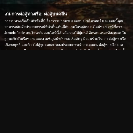
เกมการต่อสู้ทางเรือ: ต่อสู้บนคลื่น
การรบทางเรือเป็นหัวข้อที่มีเรื่องราวมากมายตลอดประวัติศาสตร์ และตอนนี้คุณ
สามารถสัมผัสประสบการณ์ที่น่าตื่นเต้นนี้กับเกมโจรสลัดออนไลน์ของเราที่ชื่อว่า
Armada Battle เกมโจรสลัดออนไลน์นี้เปิดโอกาสให้ผู้เล่นได้ครอบครองท้องทะเล ใน
ฐานะกัปตันเรือของคุณเอง เผชิญหน้ากับกองเรือศัตรู มีส่วนร่วมในการต่อสู้ทางเรือ
เชิงกลยุทธ์ และก้าวไปสู่จุดสุดยอดของประสบการณ์การเล่นเกมต่อสู้ทางเรือ เกม
สงครามทางเรือจะทดสอบกลยุทธ์และทักษะการตัดสินใจที่รวดเร็วของคุณพร้อมทั้ง
เพิ่มระดับอะดรีนาลีนของคุณด้วยการต่อสู้แบบเรียลไทม์
เกม Ship Battle: ถึงเวลาเป็นพลเรือเอก
ในเกม Ship Battle นี้ ผู้เล่นจะควบคุมเรือรบของตนเองและเข้าโจมตีกองเรือของศัตรู
ผู้เล่นสามารถอัพเกรดเรือ เพิ่มอาวุธและชุดเกราะใหม่ และฝึกลูกเรือได้ เกมโจรสลัด
ออนไลน์นี้ปล่อยให้คุณมีหน้าที่รับผิดชอบของพลเรือเอก ใช้สติปัญญาทางยุทธวิธีเพื่อ
ทำลายศัตรูของคุณและกลายเป็นกัปตันแห่งท้องทะเลที่ทรงพลังที่สุด
เกมโจรสลัดออนไลน์: ออกเดินทางเพื่อการผจญภัย
เพื่อให้ประสบความสำเร็จในเกมโจรสลัดออนไลน์ ไม่เพียงแต่ต้องใช้กลยุทธ์การต่อสู้
เท่านั้น แต่ยังต้องใช้ทักษะในการสำรวจและการทูตด้วย ใน Armada Battle โจรสลัด
สามารถออกล่าสมบัติ ค้นพบเกาะที่สูญหาย และสร้างพันธมิตรกับโจรสลัดคนอื่น ๆ
ความหลากหลายนี้มอบประสบการณ์การเล่นเกมในวงกว้างที่ดึงดูดผู้เล่นทุกประเภท
เกมโจรสลัดออนไลน์และกราฟิกขั้นสูง