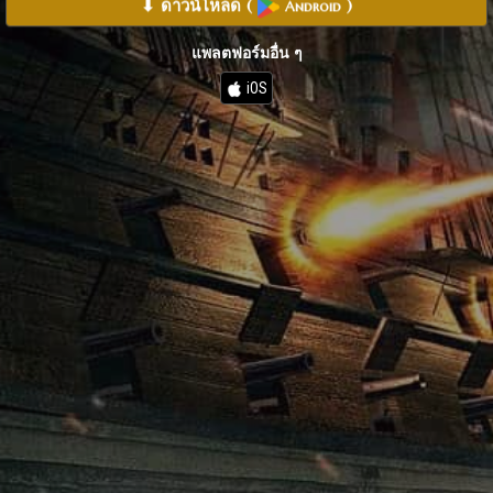
⬇ ดาวน์โหลด
(
)
Android
แพลตฟอร์มอื่น ๆ
iOS