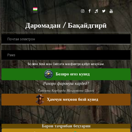
Даромадан / Бақайдгирӣ
Бо оғози бозӣ ман Сиёсати махфиятро қабул мекунам.
Бозиро оғоз кунед
Рамзро фаромӯш кардед?
Сиёсати Корбурди Маълумоти Шахсӣ
Ҳамчун меҳмон бозӣ кунед
Барои таҷрибаи беҳтарин