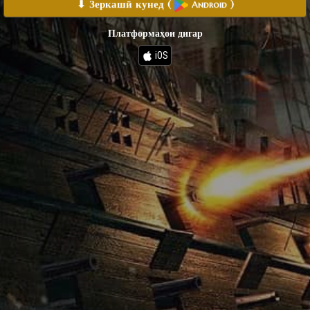
⬇ Зеркашӣ кунед
(
)
Android
Платформаҳои дигар
iOS