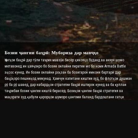
Бозии ҷангии баҳрӣ: Мубориза дар мавҷҳо
Ҷангҳои баҳрӣ дар тӯли таърих мавзӯи бисёр ҳикояҳо буданд ва акнун шумо
метавонед ин ҳаяҷонро бо бозии онлайни пиратии мо бо номи Armada Battle
эҳсос кунед. Ин бозии онлайни роҳзан ба бозигарон имкони бартарӣ дар
баҳрҳоро пешниҳод мекунад. Ҳамчун капитани киштии худ, бо флотҳои душман
рӯ ба рӯ шавед, дар набардҳои стратегии баҳрӣ иштирок кунед ва ба қуллаи
таҷрибаи бозии ҷангии киштӣ бирасед. Бозиҳои ҷангии баҳрӣ стратегия ва
маҳорати зуд қабули қарорҳои шуморо ҳангоми баланд бардоштани сатҳи
адреналини шумо бо набардҳои вақти воқеӣ месанҷанд.
Бозии ҷангии киштӣ: Вақти он расидааст, ки адмирал
шавед
Дар ин бозии ҷангии киштӣ, бозигарон ба киштиҳои ҷангии худ фармон
медиҳанд ва армадаҳои душманро мегиранд. Бозингарон метавонанд киштиҳои
худро такмил диҳанд, силоҳ ва зиреҳҳои нав илова кунанд ва экипажҳои худро