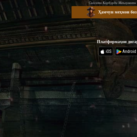
Сиёсати Корбурди Маълумоти
Ҳамчун меҳмон боз
Платформаҳои дига
iOS
Android