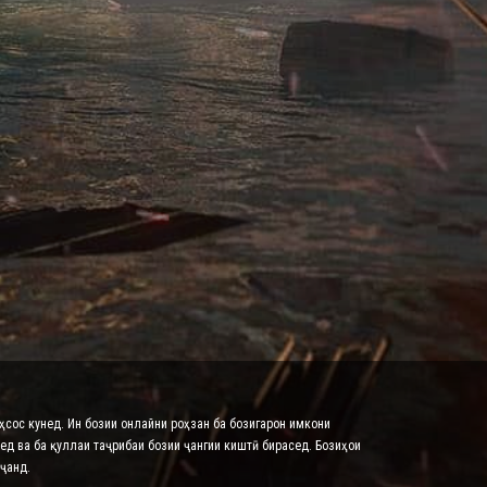
эҳсос кунед. Ин бозии онлайни роҳзан ба бозигарон имкони
ед ва ба қуллаи таҷрибаи бозии ҷангии киштӣ бирасед. Бозиҳои
ҷанд.