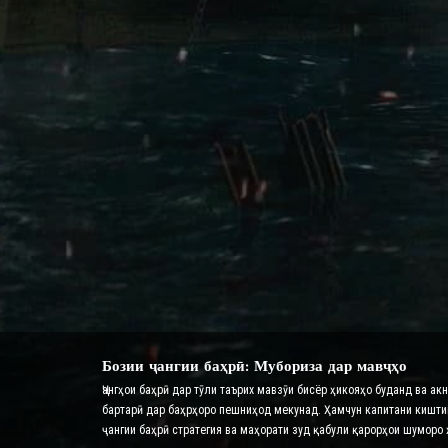
Бозии ҷангии баҳрӣ: Мубориза дар мавҷҳо
Ҷангҳои баҳрӣ дар тӯли таърих мавзӯи бисёр ҳикояҳо буданд ва ак
бартарӣ дар баҳрҳоро пешниҳод мекунад. Ҳамчун капитани киштии 
ҷангии баҳрӣ стратегия ва маҳорати зуд қабули қарорҳои шуморо