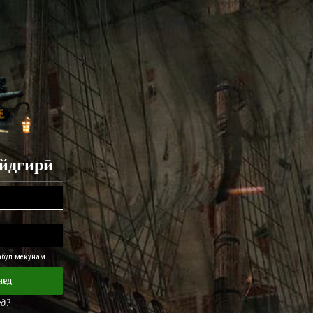
айдгирӣ
қабул мекунам.
нед
ед?