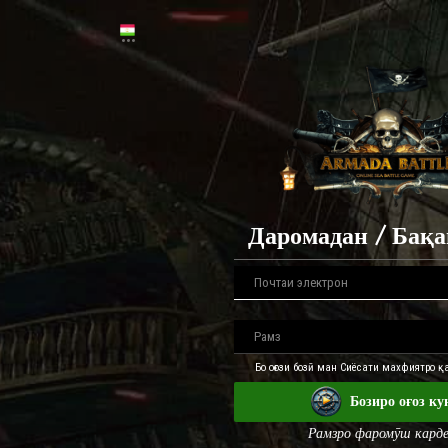
Даромадан / Бақ
Бо оғози бозӣ ман Сиёсати махфиятро 
Бозиро оғоз ку
Рамзро фаромӯш кард