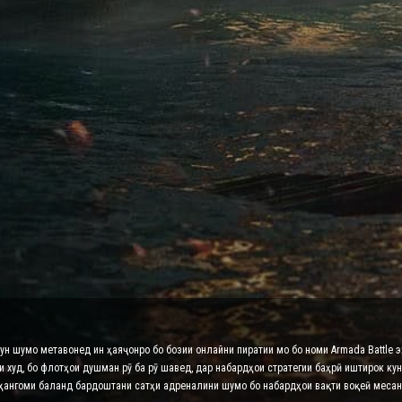
нун шумо метавонед ин ҳаяҷонро бо бозии онлайни пиратии мо бо номи Armada Battle 
худ, бо флотҳои душман рӯ ба рӯ шавед, дар набардҳои стратегии баҳрӣ иштирок кун
 ҳангоми баланд бардоштани сатҳи адреналини шумо бо набардҳои вақти воқеӣ месан