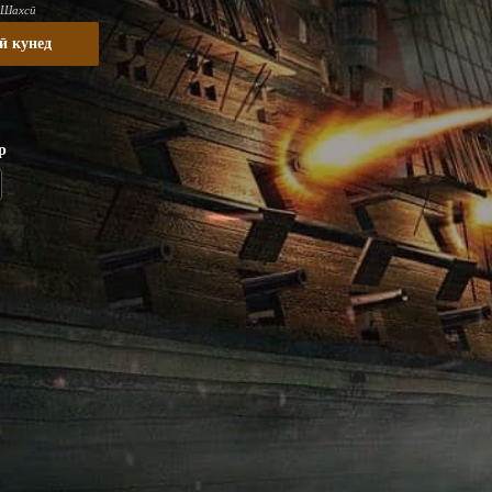
 Шахсӣ
ӣ кунед
р