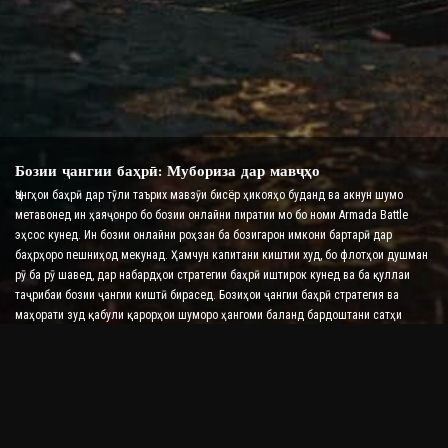
Бозии ҷангии баҳрӣ: Мубориза дар мавҷҳо
Ҷангҳои баҳрӣ дар тӯли таърих мавзӯи бисёр ҳикояҳо буданд ва акнун шумо
метавонед ин ҳаяҷонро бо бозии онлайни пиратии мо бо номи Armada Battle
эҳсос кунед. Ин бозии онлайни роҳзан ба бозигарон имкони бартарӣ дар
баҳрҳоро пешниҳод мекунад. Ҳамчун капитани киштии худ, бо флотҳои душман
рӯ ба рӯ шавед, дар набардҳои стратегии баҳрӣ иштирок кунед ва ба қуллаи
таҷрибаи бозии ҷангии киштӣ бирасед. Бозиҳои ҷангии баҳрӣ стратегия ва
маҳорати зуд қабули қарорҳои шуморо ҳангоми баланд бардоштани сатҳи
адреналини шумо бо набардҳои вақти воқеӣ месанҷанд.
Бозии ҷангии киштӣ: Вақти он расидааст, ки адмирал
шавед
Дар ин бозии ҷангии киштӣ, бозигарон ба киштиҳои ҷангии худ фармон
медиҳанд ва армадаҳои душманро мегиранд. Бозингарон метавонанд киштиҳои
худро такмил диҳанд, силоҳ ва зиреҳҳои нав илова кунанд ва экипажҳои худро