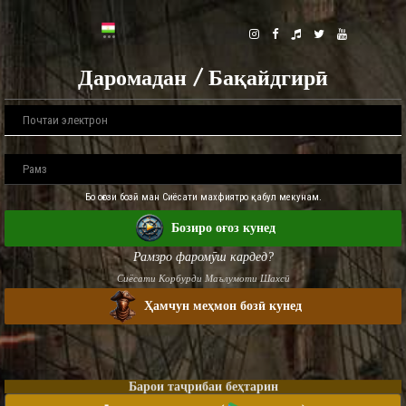
Даромадан / Бақайдгирӣ
Бо оғози бозӣ ман Сиёсати махфиятро қабул мекунам.
Бозиро оғоз кунед
Рамзро фаромӯш кардед?
Сиёсати Корбурди Маълумоти Шахсӣ
Ҳамчун меҳмон бозӣ кунед
Барои таҷрибаи беҳтарин