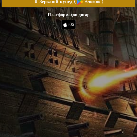
⬇ Зеркашӣ кунед
(
)
Android
Платформаҳои дигар
iOS