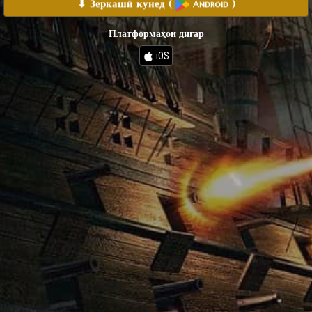
⬇ Зеркашӣ кунед
(
)
Android
Платформаҳои дигар
iOS