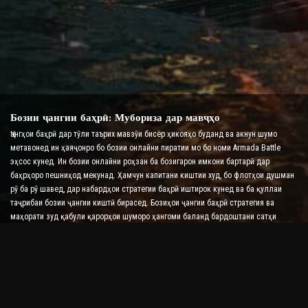
Бозии ҷангии баҳрӣ: Мубориза дар мавҷҳо
Ҷангҳои баҳрӣ дар тӯли таърих мавзӯи бисёр ҳикояҳо буданд ва акнун шумо
метавонед ин ҳаяҷонро бо бозии онлайни пиратии мо бо номи Armada Battle
эҳсос кунед. Ин бозии онлайни роҳзан ба бозигарон имкони бартарӣ дар
баҳрҳоро пешниҳод мекунад. Ҳамчун капитани киштии худ, бо флотҳои душман
рӯ ба рӯ шавед, дар набардҳои стратегии баҳрӣ иштирок кунед ва ба қуллаи
таҷрибаи бозии ҷангии киштӣ бирасед. Бозиҳои ҷангии баҳрӣ стратегия ва
маҳорати зуд қабули қарорҳои шуморо ҳангоми баланд бардоштани сатҳи
адреналини шумо бо набардҳои вақти воқеӣ месанҷанд.
Бозии ҷангии киштӣ: Вақти он расидааст, ки адмирал
шавед
Дар ин бозии ҷангии киштӣ, бозигарон ба киштиҳои ҷангии худ фармон
медиҳанд ва армадаҳои душманро мегиранд. Бозингарон метавонанд киштиҳои
худро такмил диҳанд, силоҳ ва зиреҳҳои нав илова кунанд ва экипажҳои худро