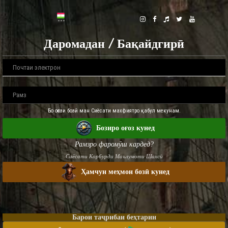
Даромадан / Бақайдгирӣ
Бо оғози бозӣ ман Сиёсати махфиятро қабул мекунам.
Бозиро оғоз кунед
Рамзро фаромӯш кардед?
Сиёсати Корбурди Маълумоти Шахсӣ
Ҳамчун меҳмон бозӣ кунед
Барои таҷрибаи беҳтарин