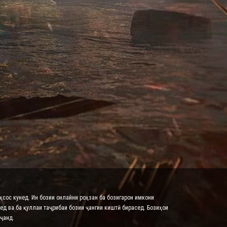
эҳсос кунед. Ин бозии онлайни роҳзан ба бозигарон имкони
ед ва ба қуллаи таҷрибаи бозии ҷангии киштӣ бирасед. Бозиҳои
ҷанд.