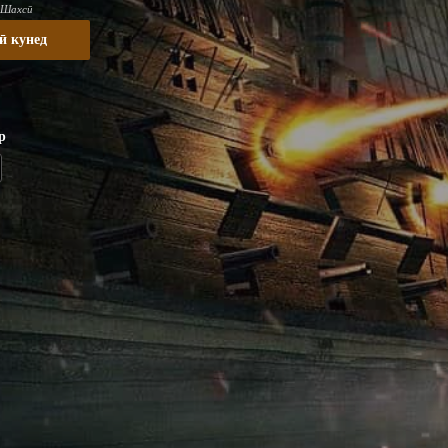
 Шахсӣ
ӣ кунед
р