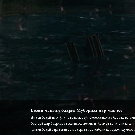
Бозии ҷангии баҳрӣ: Мубориза дар мавҷҳо
Ҷангҳои баҳрӣ дар тӯли таърих мавзӯи бисёр ҳикояҳо буданд ва ак
бартарӣ дар баҳрҳоро пешниҳод мекунад. Ҳамчун капитани киштии 
ҷангии баҳрӣ стратегия ва маҳорати зуд қабули қарорҳои шуморо