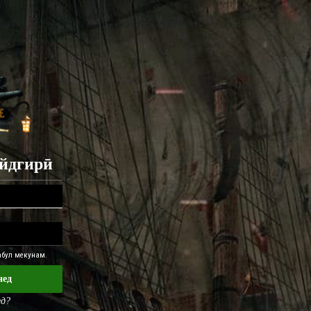
айдгирӣ
қабул мекунам.
нед
ед?