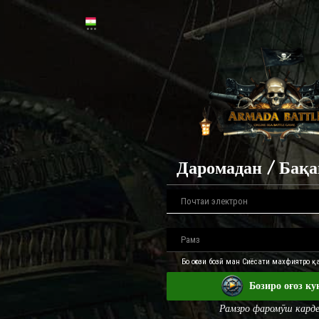
Даромадан / Бақ
Бо оғози бозӣ ман Сиёсати махфиятро 
Бозиро оғоз ку
Рамзро фаромӯш кард