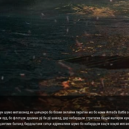
нун шумо метавонед ин ҳаяҷонро бо бозии онлайни пиратии мо бо номи Armada Battle 
худ, бо флотҳои душман рӯ ба рӯ шавед, дар набардҳои стратегии баҳрӣ иштирок кун
 ҳангоми баланд бардоштани сатҳи адреналини шумо бо набардҳои вақти воқеӣ месан