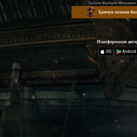
Сиёсати Корбурди Маълумоти
Ҳамчун меҳмон боз
Платформаҳои дига
iOS
Android