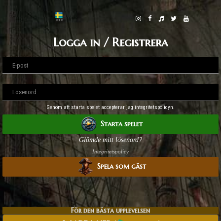
Logga in / Registrera
Genom att starta spelet accepterar jag integritetspolicyn.
Starta spelet
Glömde mitt lösenord?
Integritetspolicy
Spela som gäst
För den bästa upplevelsen