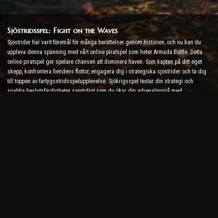
Sjöstridsspel: Fight on the Waves
Sjöstrider har varit föremål för många berättelser genom historien, och nu kan du
uppleva denna spänning med vårt online piratspel som heter Armada Battle. Detta
online piratspel ger spelare chansen att dominera haven. Som kapten på ditt eget
skepp, konfrontera fiendens flottor, engagera dig i strategiska sjöstrider och ta dig
till toppen av fartygsstridsspelupplevelse. Sjökrigsspel testar din strategi och
snabba beslutsfärdigheter samtidigt som du ökar din adrenalinnivå med
realtidsstrider.
Ship Battle Game: Dags att bli amiral
I detta Ship Battle Game befaller spelare sina egna krigsskepp och tar sig an
fiendens armadas. Spelare kan uppgradera sina skepp, lägga till nya vapen och
rustningar och träna sina besättningar. Detta online piratspel lämnar dig med ansvar
som en amiral. Använd taktisk intelligens för att förstöra dina fiender och bli den
mäktigaste kaptenen på haven.
Piratspel online: Segel för äventyr
För att bli framgångsrik i piratspel online krävs inte bara stridsstrategier utan även
utforsknings- och diplomatiska färdigheter. I Armada Battle kan pirater gå på
skattjakt, upptäcka förlorade öar och bilda allianser med andra pirater. Denna
mångfald ger en bred spelupplevelse som tilltalar alla typer av spelare.