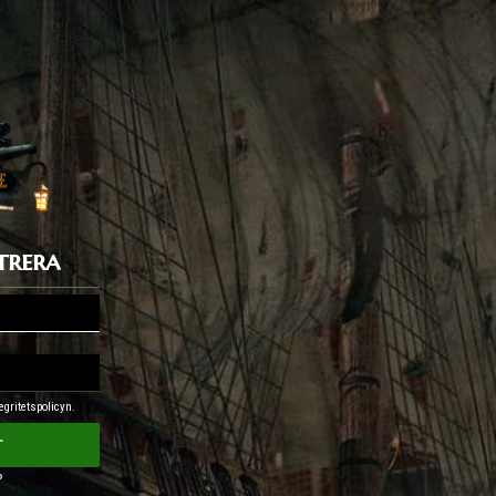
trera
egritetspolicyn.
t
?