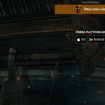
Integritetspolicy
Spela som gä
Andra plattformar
iOS
Android