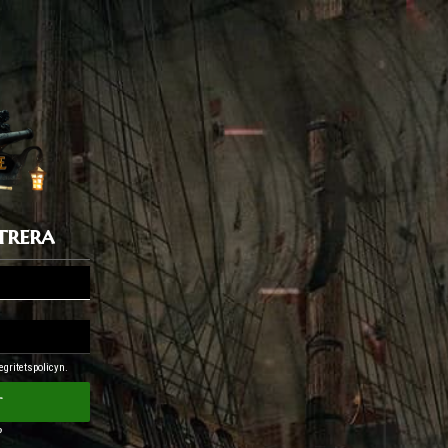
trera
egritetspolicyn.
t
?