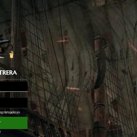
trera
egritetspolicyn.
t
?