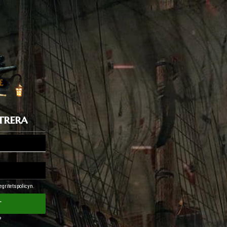
trera
egritetspolicyn.
t
?