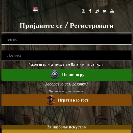
Пријавите се / Регистровати
Покретањем игре прихватам Политику приватности.
Почни игру
Заборавио сам лозинку?
Правила о приватности
Играти као гост
За најбоље искуство