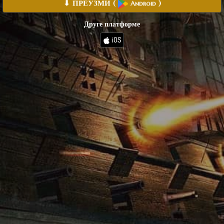
⬇ ПРЕУЗМИ
(
)
Android
Друге платформе
iOS