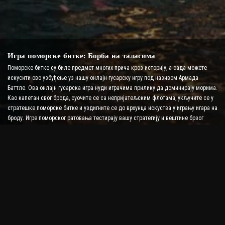
Игра поморске битке: Борба на таласима
Поморске битке су биле предмет многих прича кроз историју, а сада можете
искусити ово узбуђење уз нашу онлајн гусарску игру под називом Армада
Баттле. Ова онлајн гусарска игра нуди играчима прилику да доминирају морима.
Као капетан свог брода, суочите се са непријатељским флотама, укључите се у
стратешке поморске битке и уздигните се до врхунца искуства у игрању игара на
броду. Игре поморског ратовања тестирају вашу стратегију и вештине брзог
доношења одлука док повећавате ниво адреналина уз борбу у реалном
времену.
Игра бродске битке: Време је да постанете адмирал
У овој игри бродске битке, играчи командују сопственим ратним бродовима и
преузимају непријатељске армаде. Играчи могу надоградити своје бродове,
додати ново оружје и оклоп и обучити своју посаду. Ова онлајн пиратска игра
оставља вам одговорности адмирала. Користите тактичку интелигенцију да
уништите своје непријатеље и постанете најмоћнији капетан мора.
Пиратска игра на мрежи: Заплови за авантуру