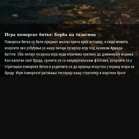
Игра поморске битке: Борба на таласима
Поморске битке су биле предмет многих прича кроз историју, а сада можете
искусити ово узбуђење уз нашу онлајн гусарску игру под називом Армада
Баттле. Ова онлајн гусарска игра нуди играчима прилику да доминирају морима.
Као капетан свог брода, суочите се са непријатељским флотама, укључите се у
стратешке поморске битке и уздигните се до врхунца искуства у игрању игара на
броду. Игре поморског ратовања тестирају вашу стратегију и вештине брзог
доношења одлука док повећавате ниво адреналина уз борбу у реалном
времену.
Игра бродске битке: Време је да постанете адмирал
У овој игри бродске битке, играчи командују сопственим ратним бродовима и
преузимају непријатељске армаде. Играчи могу надоградити своје бродове,
додати ново оружје и оклоп и обучити своју посаду. Ова онлајн пиратска игра
оставља вам одговорности адмирала. Користите тактичку интелигенцију да
уништите своје непријатеље и постанете најмоћнији капетан мора.
Пиратска игра на мрежи: Заплови за авантуру