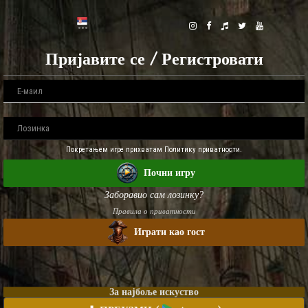
Пријавите се / Регистровати
Покретањем игре прихватам Политику приватности.
Почни игру
Заборавио сам лозинку?
Правила о приватности
Играти као гост
За најбоље искуство