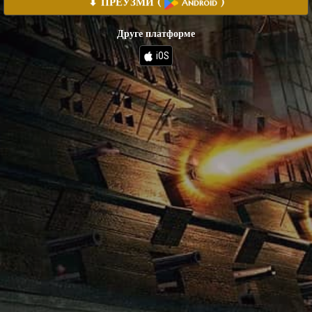
⬇ ПРЕУЗМИ
(
)
Android
Друге платформе
iOS