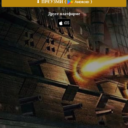
⬇ ПРЕУЗМИ
(
)
Android
Друге платформе
iOS