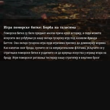
Игра поморске битке: Борба на таласима
Поморске битке су биле предмет многих прича кроз историју, а сада можете
искусити ово узбуђење уз нашу онлајн гусарску игру под називом Армада
Баттле. Ова онлајн гусарска игра нуди играчима прилику да доминирају морима.
Као капетан свог брода, суочите се са непријатељским флотама, укључите се у
стратешке поморске битке и уздигните се до врхунца искуства у игрању игара на
броду. Игре поморског ратовања тестирају вашу стратегију и вештине брзог
доношења одлука док повећавате ниво адреналина уз борбу у реалном
времену.
Игра бродске битке: Време је да постанете адмирал
У овој игри бродске битке, играчи командују сопственим ратним бродовима и
преузимају непријатељске армаде. Играчи могу надоградити своје бродове,
додати ново оружје и оклоп и обучити своју посаду. Ова онлајн пиратска игра
оставља вам одговорности адмирала. Користите тактичку интелигенцију да
уништите своје непријатеље и постанете најмоћнији капетан мора.
Пиратска игра на мрежи: Заплови за авантуру