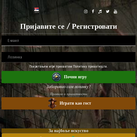
Пријавите се / Регистровати
Покретањем игре прихватам Политику приватности.
Почни игру
Заборавио сам лозинку?
Правила о приватности
Играти као гост
За најбоље искуство