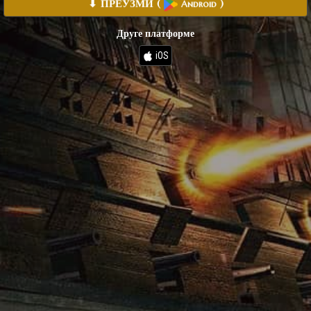
⬇ ПРЕУЗМИ
(
)
Android
Друге платформе
iOS