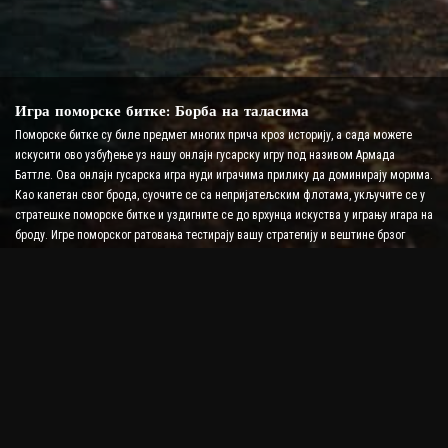
Игра поморске битке: Борба на таласима
Поморске битке су биле предмет многих прича кроз историју, а сада можете
искусити ово узбуђење уз нашу онлајн гусарску игру под називом Армада
Баттле. Ова онлајн гусарска игра нуди играчима прилику да доминирају морима.
Као капетан свог брода, суочите се са непријатељским флотама, укључите се у
стратешке поморске битке и уздигните се до врхунца искуства у игрању игара на
броду. Игре поморског ратовања тестирају вашу стратегију и вештине брзог
доношења одлука док повећавате ниво адреналина уз борбу у реалном
времену.
Игра бродске битке: Време је да постанете адмирал
У овој игри бродске битке, играчи командују сопственим ратним бродовима и
преузимају непријатељске армаде. Играчи могу надоградити своје бродове,
додати ново оружје и оклоп и обучити своју посаду. Ова онлајн пиратска игра
оставља вам одговорности адмирала. Користите тактичку интелигенцију да
уништите своје непријатеље и постанете најмоћнији капетан мора.
Пиратска игра на мрежи: Заплови за авантуру