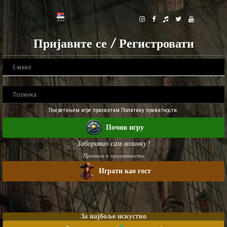
Пријавите се / Регистровати
Покретањем игре прихватам Политику приватности.
Почни игру
Заборавио сам лозинку?
Правила о приватности
Играти као гост
За најбоље искуство