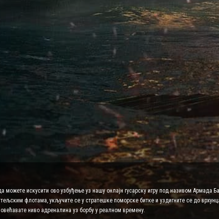
да можете искусити ово узбуђење уз нашу онлајн гусарску игру под називом Армада Ба
атељским флотама, укључите се у стратешке поморске битке и уздигните се до врхунца
повећавате ниво адреналина уз борбу у реалном времену.