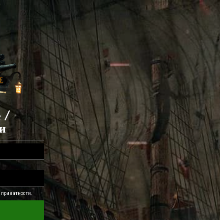
 /
и
 приватности.