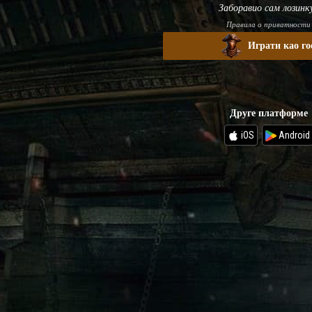
Заборавио сам лозинк
Правила о приватности
Играти као го
Друге платформе
iOS
Android