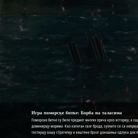
Игра поморске битке: Борба на таласима
Поморске битке су биле предмет многих прича кроз историју, а са
доминирају морима. Као капетан свог брода, суочите се са неприј
тестирају вашу стратегију и вештине брзог доношења одлука док 