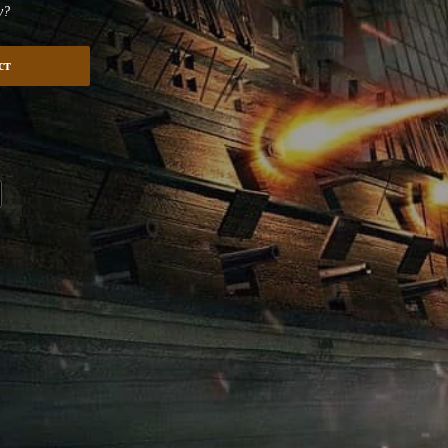
у?
ст