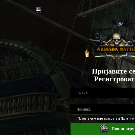
Пријавите се
Регистроват
Покретањем игре прихватам Политику
Почни игру