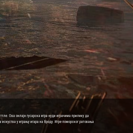
ттле. Ова онлајн гусарска игра нуди играчима прилику да
 искуства у игрању игара на броду. Игре поморског ратовања