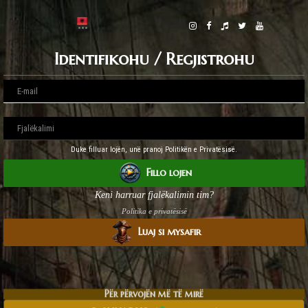
Identifikohu / Regjistrohu
Duke filluar lojën, unë pranoj Politikën e Privatësisë.
Fillo lojen
Keni harruar fjalëkalimin tim?
Politika e privatësisë
Luaj si mysafir
Për përvojën më të mirë