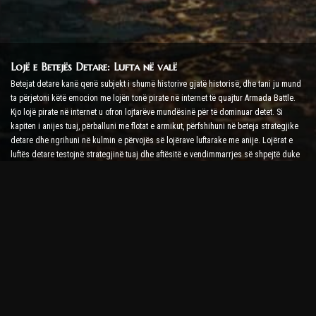
Lojë e Betejës Detare: Lufta në valë
Betejat detare kanë qenë subjekt i shumë historive gjatë historisë, dhe tani ju mund
ta përjetoni këtë emocion me lojën tonë pirate në internet të quajtur Armada Battle.
Kjo lojë pirate në internet u ofron lojtarëve mundësinë për të dominuar detet. Si
kapiten i anijes tuaj, përballuni me flotat e armikut, përfshihuni në beteja strategjike
detare dhe ngrihuni në kulmin e përvojës së lojërave luftarake me anije. Lojërat e
luftës detare testojnë strategjinë tuaj dhe aftësitë e vendimmarrjes së shpejtë duke
rritur nivelin tuaj të adrenalinës me luftime në kohë reale.
Lojë Battle Ship: Koha për t'u bërë një Admiral
Në këtë lojë Battle Ship, lojtarët komandojnë anijet e tyre luftarake dhe përballen me
armadat e armikut. Lojtarët mund të përmirësojnë anijet e tyre, të shtojnë armë dhe
forca të blinduara të reja dhe të trajnojnë ekuipazhet e tyre. Kjo lojë pirate në internet
ju lë me përgjegjësitë e një admirali. Përdorni inteligjencën taktike për të
shkatërruar armiqtë tuaj dhe për t'u bërë kapiteni më i fuqishëm i deteve.
Lojë Pirate në internet: Vendosni lundrimin për aventurë
Për të qenë të suksesshëm në lojërat pirate në internet, kërkohen jo vetëm strategji
luftarake, por edhe aftësi eksplorimi dhe diplomacie. Në Armada Battle, piratët mund