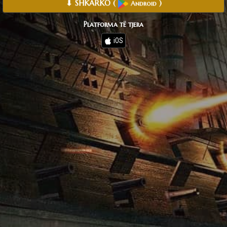
⬇ SHKARKO
(
)
Android
Platforma të tjera
iOS