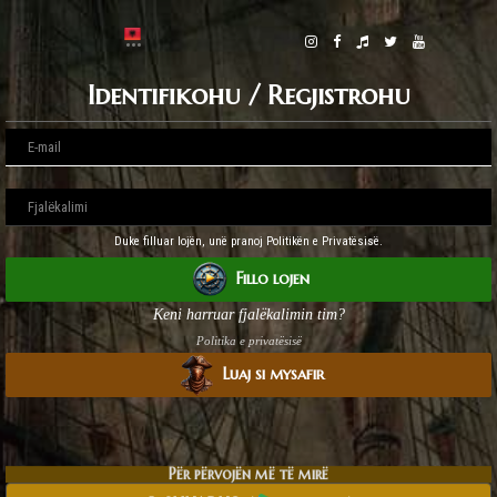
Identifikohu / Regjistrohu
Duke filluar lojën, unë pranoj Politikën e Privatësisë.
Fillo lojen
Keni harruar fjalëkalimin tim?
Politika e privatësisë
Luaj si mysafir
Për përvojën më të mirë