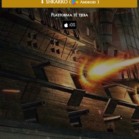
⬇ SHKARKO
(
)
Android
Platforma të tjera
iOS