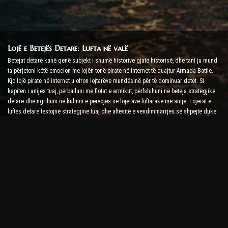
Lojë e Betejës Detare: Lufta në valë
Betejat detare kanë qenë subjekt i shumë historive gjatë historisë, dhe tani ju mund
ta përjetoni këtë emocion me lojën tonë pirate në internet të quajtur Armada Battle.
Kjo lojë pirate në internet u ofron lojtarëve mundësinë për të dominuar detet. Si
kapiten i anijes tuaj, përballuni me flotat e armikut, përfshihuni në beteja strategjike
detare dhe ngrihuni në kulmin e përvojës së lojërave luftarake me anije. Lojërat e
luftës detare testojnë strategjinë tuaj dhe aftësitë e vendimmarrjes së shpejtë duke
rritur nivelin tuaj të adrenalinës me luftime në kohë reale.
Lojë Battle Ship: Koha për t'u bërë një Admiral
Në këtë lojë Battle Ship, lojtarët komandojnë anijet e tyre luftarake dhe përballen me
armadat e armikut. Lojtarët mund të përmirësojnë anijet e tyre, të shtojnë armë dhe
forca të blinduara të reja dhe të trajnojnë ekuipazhet e tyre. Kjo lojë pirate në internet
ju lë me përgjegjësitë e një admirali. Përdorni inteligjencën taktike për të
shkatërruar armiqtë tuaj dhe për t'u bërë kapiteni më i fuqishëm i deteve.
Lojë Pirate në internet: Vendosni lundrimin për aventurë
Për të qenë të suksesshëm në lojërat pirate në internet, kërkohen jo vetëm strategji
luftarake, por edhe aftësi eksplorimi dhe diplomacie. Në Armada Battle, piratët mund