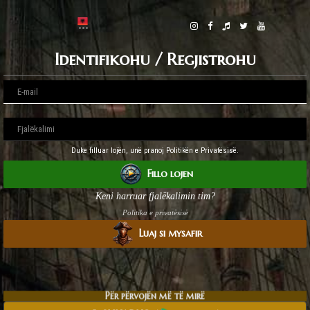
Identifikohu / Regjistrohu
Duke filluar lojën, unë pranoj Politikën e Privatësisë.
Fillo lojen
Keni harruar fjalëkalimin tim?
Politika e privatësisë
Luaj si mysafir
Për përvojën më të mirë