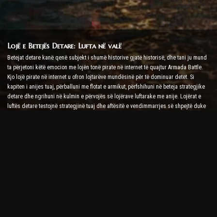
Lojë e Betejës Detare: Lufta në valë
Betejat detare kanë qenë subjekt i shumë historive gjatë historisë, dhe tani ju mund
ta përjetoni këtë emocion me lojën tonë pirate në internet të quajtur Armada Battle.
Kjo lojë pirate në internet u ofron lojtarëve mundësinë për të dominuar detet. Si
kapiten i anijes tuaj, përballuni me flotat e armikut, përfshihuni në beteja strategjike
detare dhe ngrihuni në kulmin e përvojës së lojërave luftarake me anije. Lojërat e
luftës detare testojnë strategjinë tuaj dhe aftësitë e vendimmarrjes së shpejtë duke
rritur nivelin tuaj të adrenalinës me luftime në kohë reale.
Lojë Battle Ship: Koha për t'u bërë një Admiral
Në këtë lojë Battle Ship, lojtarët komandojnë anijet e tyre luftarake dhe përballen me
armadat e armikut. Lojtarët mund të përmirësojnë anijet e tyre, të shtojnë armë dhe
forca të blinduara të reja dhe të trajnojnë ekuipazhet e tyre. Kjo lojë pirate në internet
ju lë me përgjegjësitë e një admirali. Përdorni inteligjencën taktike për të
shkatërruar armiqtë tuaj dhe për t'u bërë kapiteni më i fuqishëm i deteve.
Lojë Pirate në internet: Vendosni lundrimin për aventurë
Për të qenë të suksesshëm në lojërat pirate në internet, kërkohen jo vetëm strategji
luftarake, por edhe aftësi eksplorimi dhe diplomacie. Në Armada Battle, piratët mund