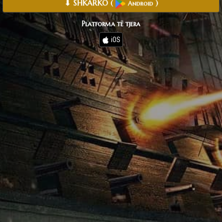
⬇ SHKARKO
(
)
Android
Platforma të tjera
iOS