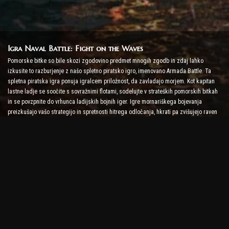
Igra Naval Battle: Fight on the Waves
Pomorske bitke so bile skozi zgodovino predmet mnogih zgodb in zdaj lahko
izkusite to razburjenje z našo spletno piratsko igro, imenovano Armada Battle. Ta
spletna piratska igra ponuja igralcem priložnost, da zavladajo morjem. Kot kapitan
lastne ladje se soočite s sovražnimi flotami, sodelujte v strateških pomorskih bitkah
in se povzpnite do vrhunca ladijskih bojnih iger. Igre mornariškega bojevanja
preizkušajo vašo strategijo in spretnosti hitrega odločanja, hkrati pa zvišujejo raven
adrenalina z bojem v realnem času.
Igra Ship Battle: Čas je, da postanete admiral
V tej igri Ship Battle igralci poveljujejo svojim vojaškim ladjam in se spopadajo s
sovražnikovo armado. Igralci lahko nadgradijo svoje ladje, dodajo nova orožja in
oklepe ter urijo svoje posadke. Ta spletna piratska igra vas prepušča odgovornostim
admirala. Uporabite taktično inteligenco, da uničite svoje sovražnike in postanite
najmočnejši kapitan morja.
Spletna piratska igra: Odpluj na pustolovščino
Da bi bili uspešni v spletnih piratskih igrah, niso potrebne le bojne strategije, ampak
tudi raziskovalne in diplomske sposobnosti. V Armada Battle se lahko pirati podajo