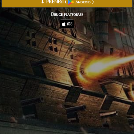
⬇ PRENESI
(
)
Android
Druge platforme
iOS