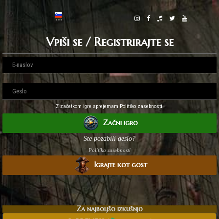
Vpiši se / Registrirajte se
Z začetkom igre sprejemam Politiko zasebnosti.
Začni igro
Ste pozabili geslo?
Politika zasebnosti
Igrajte kot gost
Za najboljšo izkušnjo