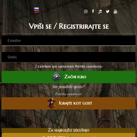
Vpiši se / Registrirajte se
Z začetkom igre sprejemam Politiko zasebnosti.
Začni igro
Ste pozabili geslo?
Politika zasebnosti
Igrajte kot gost
Za najboljšo izkušnjo