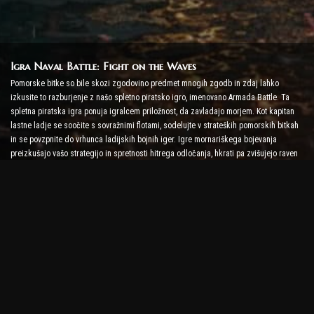
Igra Naval Battle: Fight on the Waves
Pomorske bitke so bile skozi zgodovino predmet mnogih zgodb in zdaj lahko
izkusite to razburjenje z našo spletno piratsko igro, imenovano Armada Battle. Ta
spletna piratska igra ponuja igralcem priložnost, da zavladajo morjem. Kot kapitan
lastne ladje se soočite s sovražnimi flotami, sodelujte v strateških pomorskih bitkah
in se povzpnite do vrhunca ladijskih bojnih iger. Igre mornariškega bojevanja
preizkušajo vašo strategijo in spretnosti hitrega odločanja, hkrati pa zvišujejo raven
adrenalina z bojem v realnem času.
Igra Ship Battle: Čas je, da postanete admiral
V tej igri Ship Battle igralci poveljujejo svojim vojaškim ladjam in se spopadajo s
sovražnikovo armado. Igralci lahko nadgradijo svoje ladje, dodajo nova orožja in
oklepe ter urijo svoje posadke. Ta spletna piratska igra vas prepušča odgovornostim
admirala. Uporabite taktično inteligenco, da uničite svoje sovražnike in postanite
najmočnejši kapitan morja.
Spletna piratska igra: Odpluj na pustolovščino
Da bi bili uspešni v spletnih piratskih igrah, niso potrebne le bojne strategije, ampak
tudi raziskovalne in diplomske sposobnosti. V Armada Battle se lahko pirati podajo