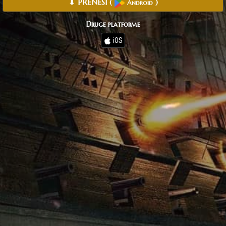
⬇ PRENESI
(
)
Android
Druge platforme
iOS